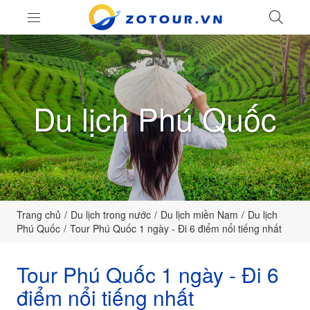
LIÊ
ZoTour
Du lịch Phú Quốc
Trang chủ
Du lịch trong nước
Du lịch miền Nam
Du lịch
Phú Quốc
Tour Phú Quốc 1 ngày - Đi 6 điểm nổi tiếng nhất
Tour Phú Quốc 1 ngày - Đi 6
điểm nổi tiếng nhất