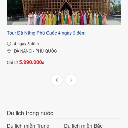
c
Tour Đà Nẵng Phú Quốc 4 ngày 3 đêm
Tou
4 ngày 3 đêm
ĐÀ NẴNG - PHÚ QUỐC
5.990.000
Chỉ từ
đ
Chỉ
Du lịch trong nước
Du lịch miền Trung
Du lịch miền Bắc