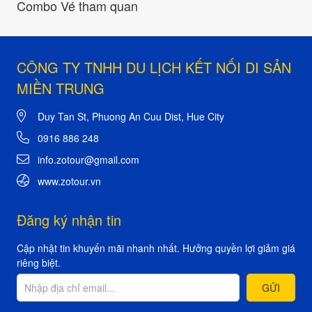
Combo Vé tham quan
CÔNG TY TNHH DU LỊCH KẾT NỐI DI SẢN
MIỀN TRUNG
Duy Tan St, Phuong An Cuu Dist, Hue City
0916 886 248
info.zotour@gmail.com
www.zotour.vn
Đăng ký nhận tin
Cập nhật tin khuyến mãi nhanh nhất. Hưởng quyền lợi giảm giá
riêng biệt.