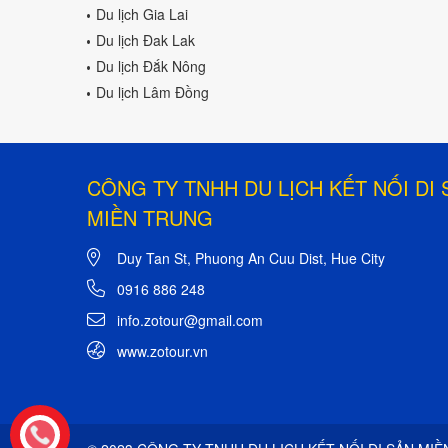
Du lịch Gia Lai
Du lịch Đak Lak
Du lịch Đắk Nông
Du lịch Lâm Đồng
CÔNG TY TNHH DU LỊCH KẾT NỐI DI 
MIỀN TRUNG
Duy Tan St, Phuong An Cuu Dist, Hue City
0916 886 248
info.zotour@gmail.com
www.zotour.vn