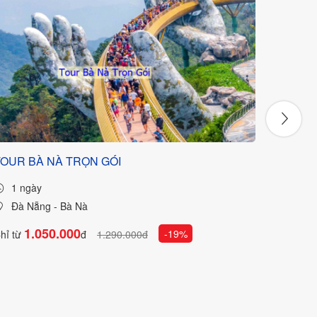
TOUR BÀ NÀ TRỌN GÓI
Tour Đà
1 ngày
3 ng
Đà Nẵng - Bà Nà
Đà N
1.050.000
2
-19%
hỉ từ
đ
1.290.000đ
Chỉ từ