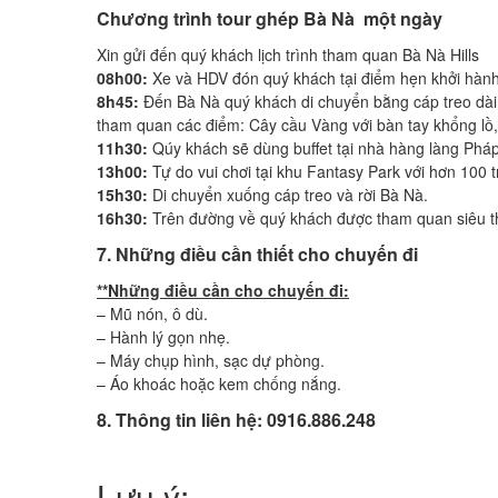
Chương trình tour ghép Bà Nà một ngày
Xin gửi đến quý khách lịch trình tham quan Bà Nà Hills
08h00:
Xe và HDV đón quý khách tại điểm hẹn khởi hàn
8h45:
Đến Bà Nà quý khách di chuyển bằng cáp treo dà
tham quan các điểm: Cây cầu Vàng với bàn tay khổng l
11h30:
Qúy khách sẽ dùng buffet tại nhà hàng làng Pháp
13h00:
Tự do vui chơi tại khu Fantasy Park với hơn 100 t
15h30:
Di chuyển xuống cáp treo và rời Bà Nà.
16h30:
Trên đường về quý khách được tham quan siêu thị
7. Những điều cần thiết cho chuyến đi
**Những điều cần cho chuyến đi:
– Mũ nón, ô dù.
– Hành lý gọn nhẹ.
– Máy chụp hình, sạc dự phòng.
– Áo khoác hoặc kem chống nắng.
8. Thông tin liên hệ: 0916.886.248
Lưu ý: