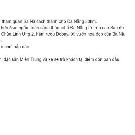
h tham quan Bà Nà cách thành phố Đà Nẵng 30km.
i hơn 5km ngắm toàn cảnh thànhphố Đà Nẵng từ trên cao.Sau đó
ồ, Chùa Linh Ứng 2, hầm rượu Debay, 09 vườn hoa đẹp của Bà Nà.
.
rò chơi hấp dẫn.
 đặc sản Miền Trung và xe sẽ trả khách tại điểm đón ban đầu.