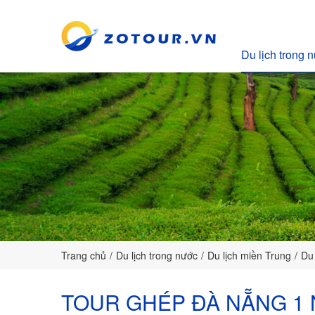
Du lịch trong 
ZoTour
Trang chủ
Du lịch trong nước
Du lịch miền Trung
Du
TOUR GHÉP ĐÀ NẴNG 1 