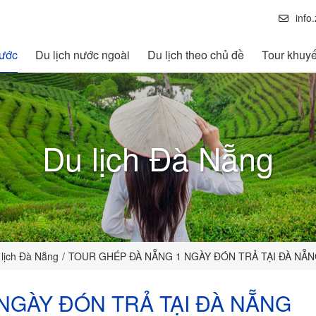
info
nước
Du lịch nước ngoài
Du lịch theo chủ đề
Tour khuy
Du lịch Đà Nẵng
 lịch Đà Nẵng
TOUR GHÉP ĐÀ NẴNG 1 NGÀY ĐÓN TRẢ TẠI ĐÀ NẴ
NGÀY ĐÓN TRẢ TẠI ĐÀ NẴNG