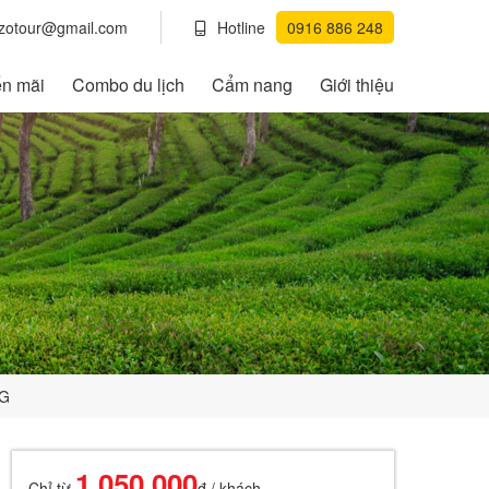
.zotour@gmail.com
Hotline
0916 886 248
ến mãi
Combo du lịch
Cẩm nang
Giới thiệu
NG
1.050.000
Chỉ từ
đ / khách