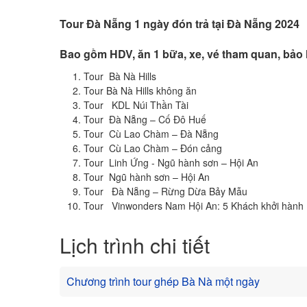
Tour Đà Nẵng 1 ngày đón trả tại Đà Nẵng 2024
Bao gồm HDV, ăn 1 bữa, xe, vé tham quan, bảo
Tour Bà Nà Hills 1.050.00
Tour Bà Nà Hills không ăn 850.
Tour KDL Núi Thần Tài 790.0
Tour Đà Nẵng – Cố Đô Huế 720.
Tour Cù Lao Chàm – Đà Nẵng 600.
Tour Cù Lao Chàm – Đón cảng 550
Tour Linh Ứng - Ngũ hành sơn – Hội An 4
Tour Ngũ hành sơn – Hội An 390.
Tour Đà Nẵng – Rừng Dừa Bảy Mẫu 49
Tour Vinwonders Nam Hội An: 5 Khách khởi hà
Lịch trình chi tiết
Chương trình tour ghép Bà Nà một ngày