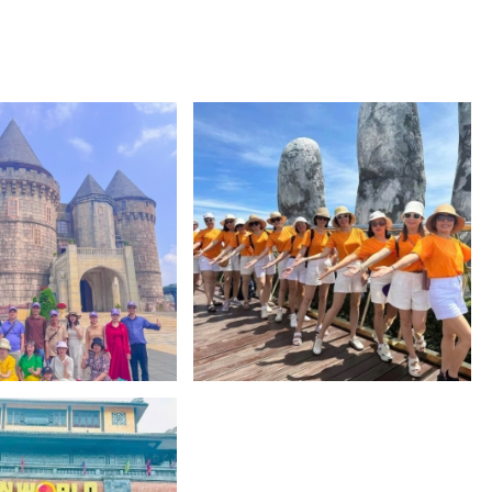
 ngày 1 đêm -
COMBO ĐÀ LẠT 2024 BAO GỒM VÉ
MÁY BAY VÀ KHÁCH SẠN