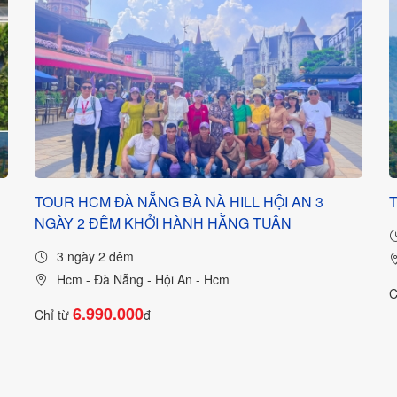
TOUR HCM ĐÀ NẴNG BÀ NÀ HILL HỘI AN 3
NGÀY 2 ĐÊM KHỞI HÀNH HẰNG TUẦN
3 ngày 2 đêm
Hcm - Đà Nẵng - Hội An - Hcm
C
6.990.000
Chỉ từ
đ