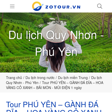
LIÊ
ZoTour
Du lịch Quy Nhơn -
Phú Yên
Trang chủ
Du lịch trong nước
Du lịch miền Trung
Du lịch
Quy Nhơn - Phú Yên
Tour PHÚ YÊN – GÀNH ĐÁ ĐĨA – HOA
VÀNG CỎ XANH – BÃI MÔN - MŨI ĐIỆN 1 ngày
Tour PHÚ YÊN – GÀNH ĐÁ