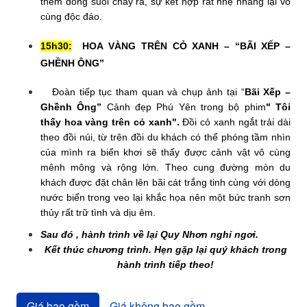
thêm dòng suối chảy ra, sự kết hợp rất nhẹ nhàng lại vô
cùng độc đáo.
15h30:
HOA VÀNG TRÊN CỎ XANH – “BÃI XẾP –
GHỀNH ÔNG”
Đoàn tiếp tục tham quan và chụp ảnh tại “
Bãi Xếp –
Ghềnh Ông”
Cảnh đẹp Phú Yên
trong bộ phim
" Tôi
thấy hoa vàng trên cỏ xanh".
Đồi cỏ xanh ngắt trải dài
theo đồi núi, từ trên đồi du khách có thể phóng tầm nhìn
của mình ra biển khơi sẽ thấy được cảnh vật vô cùng
mênh mông và rộng lớn. Theo cung đường mòn du
khách được đặt chân lên bãi cát trắng tinh cùng với dòng
nước biển trong veo lại khắc họa nên một bức tranh sơn
thủy rất trữ tình và dịu êm.
Sau đó , hành trình về lại Quy Nhơn nghỉ ngơi.
Kết thúc chương trình. Hẹn gặp lại quý khách trong
hành trình tiếp theo!
Giá bao gồm
Giá không bao gồm