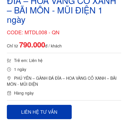
ĐĨA – HOA VÀNG CỎ XANH
– BÃI MÔN - MŨI ĐIỆN 1
ngày
CODE: MTDL008 - QN
790.000
Chỉ từ
đ / khách
Trẻ em: Liên hệ
1 ngày
PHÚ YÊN – GÀNH ĐÁ ĐĨA – HOA VÀNG CỎ XANH – BÃI
MÔN - MŨI ĐIỆN
Hàng ngày
LIÊN HỆ TƯ VẤN