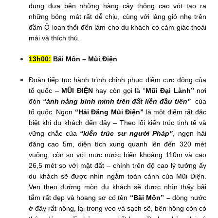
đung đưa bên những hàng cây thông cao vót tạo ra
những bóng mát rất dễ chịu, cùng với làng gió nhẹ trên
đầm Ô loan thổi đến làm cho du khách có cảm giác thoải
mái và thích thú.
13h00:
Bãi Môn – Mũi Điện
Đoàn tiếp tục hành trình chinh phục điểm cực đông của
tổ quốc –
MŨI ĐIỆN
hay còn gọi là “
Mũi Đại Lành”
nơi
đón
“ánh nắng bình minh trên đất liền đầu tiên”
của
tổ quốc. Ngọn
“Hải Đăng Mũi Điện”
là một điểm rất đặc
biệt khi du khách đến đây – Theo lối kiến trúc tinh tế và
vững chắc của
“kiến trúc sư người Pháp”
, ngọn hải
đăng cao 5m, diện tích xung quanh lên đến 320 mét
vuông, còn so với mực nước biển khoảng 110m và cao
26,5 mét so với mặt đất – chính trên độ cao lý tưởng ấy
du khách sẽ được nhìn ngắm toàn cảnh của Mũi Điện.
Ven theo đường mòn du khách sẽ được nhìn thấy bãi
tắm rất đẹp và hoang sơ có tên
“Bãi Môn” –
dòng nước
ở đây rất nông, lại trong veo và sạch sẽ, bên hông còn có