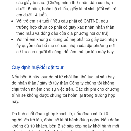
các giấy tờ sau: (Chứng minh thư nhân dân còn hạn
dưới 15 năm, hoặc hộ chiếu, giấy khai sinh (đối với trẻ
em dưới 14 tuổi).
Với trẻ em 14 tuổi ( Yêu cầu phải có CMTND, nếu
trường hợp chưa có phải có giấy xác nhận nhân thân
theo mẫu và đóng dấu của địa phương nơi cư trú).
Với trẻ em không đi cùng bố mẹ phải có giấy xác nhận
ủy quyền của bố mẹ có xác nhận của địa phương nơi
cư trú cho người đi cùng, để làm thủ tục lên máy bay.
Quy định huỷ/đổi đặt tour
Nếu bên A hủy tour do bị từ chối làm thủ tục tại sân bay
do nhân thân / giấy tờ tùy thân Công ty chúng tôi không
chịu trách nhiệm cho sự việc trên. Các chi phí cho chương
trình sẽ không được chúng tôi hoàn lại trong trường hợp
này.
Do tính chất đoàn ghép khách lẻ, nếu đoàn có từ 10
người lớn trở lên, đoàn sẽ khởi hành đúng ngày. Nếu đoàn
không đủ 10 khách, bên B sẽ sắp xếp ngày khởi hành mới