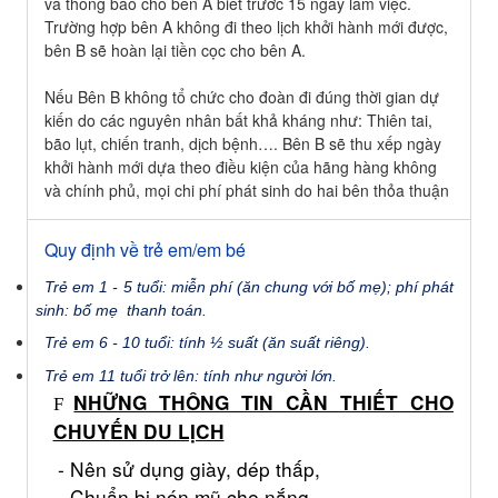
và thông báo cho bên A biết trước 15 ngày làm việc.
Trường hợp bên A không đi theo lịch khởi hành mới được,
bên B sẽ hoàn lại tiền cọc cho bên A.
Nếu Bên B không tổ chức cho đoàn đi đúng thời gian dự
kiến do các nguyên nhân bất khả kháng như: Thiên tai,
bão lụt, chiến tranh, dịch bệnh…. Bên B sẽ thu xếp ngày
khởi hành mới dựa theo điều kiện của hãng hàng không
và chính phủ, mọi chi phí phát sinh do hai bên thỏa thuận
Quy định về trẻ em/em bé
Trẻ em 1 - 5 tuổi: miễn phí (ăn chung với bố mẹ); phí phát
sinh: bố mẹ thanh toán.
Trẻ em 6 - 10 tuổi: tính ½ suất (ăn suất riêng).
Trẻ em 11 tuổi trở lên: tính như người lớn.
NHỮNG TH
ÔNG TIN CẦN THIẾT CHO
F
CHUYẾN DU LỊCH
- Nên sử dụng giày, dép thấp,
- Chuẩn bị nón mũ che nắng