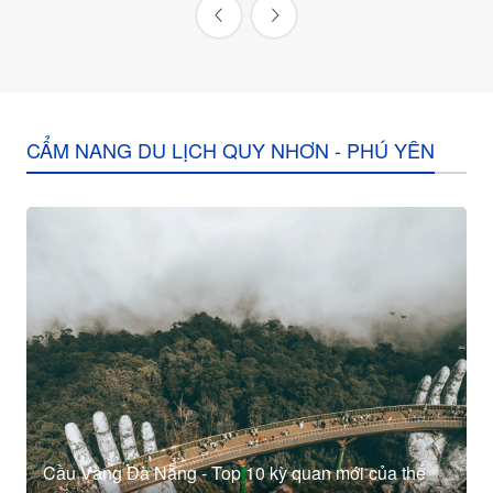
CẨM NANG DU LỊCH QUY NHƠN - PHÚ YÊN
Cầu Vàng Đà Nẵng - Top 10 kỳ quan mới của thế