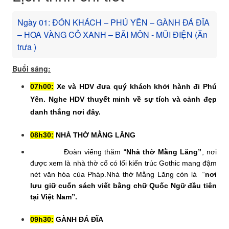
Ngày 01: ĐÓN KHÁCH – PHÚ YÊN – GÀNH ĐÁ ĐĨA
– HOA VÀNG CỎ XANH – BÃI MÔN - MŨI ĐIỆN (Ăn
trưa )
Buổi sáng:
07h00:
Xe và HDV đưa quý khách khởi hành đi
Phú
Yên.
Nghe HDV thuyết minh về sự tích và cảnh đẹp
danh thắng nơi đây.
08h30:
NHÀ THỜ MẰNG LĂNG
Đoàn viếng thăm “
Nhà thờ Mằng Lăng”
, nơi
được xem là nhà thờ cổ có lối kiến trúc Gothic mang đậm
nét văn hóa của Pháp.Nhà thờ Mằng Lăng còn là “
nơi
lưu giữ cuốn sách viết bằng chữ Quốc Ngữ đầu tiên
tại Việt Nam”.
09h30:
GÀNH ĐÁ ĐĨA