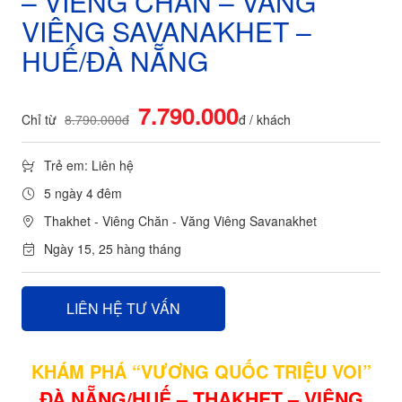
– VIÊNG CHĂN – VĂNG
VIÊNG SAVANAKHET –
HUẾ/ĐÀ NẴNG
7.790.000
Chỉ từ
8.790.000đ
đ / khách
Trẻ em: Liên hệ
5 ngày 4 đêm
Thakhet - Viêng Chăn - Văng Viêng Savanakhet
Ngày 15, 25 hàng tháng
LIÊN HỆ TƯ VẤN
KHÁM PHÁ “VƯƠNG QUỐC TRIỆU VOI”
ĐÀ NẴNG/HUẾ – THAKHET – VIÊNG