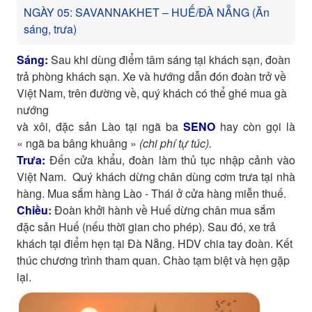
NGÀY 05: SAVANNAKHET – HUẾ/ĐÀ NẴNG (Ăn
sáng, trưa)
Sáng:
Sau khi dùng điểm tâm sáng tại khách sạn, đoàn
trả phòng khách sạn. Xe và hướng dẫn đón đoàn trở về
Việt Nam, trên đường về, quý khách có thể ghé mua gà
nướng
và xôi, đặc sản Lào tại ngã ba
SENO
hay còn gọi là
« ngã ba bâng khuâng »
(chi phí tự túc).
Trưa:
Đến cửa khẩu, đoàn
làm thủ tục nhập cảnh vào
Việt Nam. Quý khách dừng chân dùng cơm trưa tại nhà
hàng. Mua sắm hàng Lào - Thái ở cửa hàng miễn thuế.
Chiều
:
Đoàn khởi hành về Huế dừng chân mua sắm
đặc sản Huế (nếu thời gian cho phép). Sau đó, xe trả
khách tại điểm hẹn tại Đà Nẵng. HDV chia tay đoàn. Kết
thúc chương trình tham quan. Chào tạm biệt và hẹn gặp
lại.