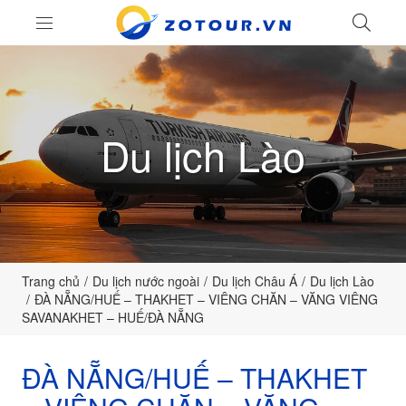
LIÊ
ZoTour
Du lịch Lào
Trang chủ
Du lịch nước ngoài
Du lịch Châu Á
Du lịch Lào
ĐÀ NẴNG/HUẾ – THAKHET – VIÊNG CHĂN – VĂNG VIÊNG
SAVANAKHET – HUẾ/ĐÀ NẴNG
ĐÀ NẴNG/HUẾ – THAKHET