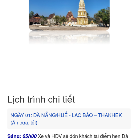
Lịch trình chi tiết
NGÀY 01: ĐÀ NẴNG/HUẾ - LAO BẢO – THAKHEK
(Ăn trưa, tối)
Sáng:
05h00
Xe và HDV sẽ đón khách tại điểm hẹn Đà