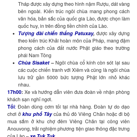
Tháp được xây dựng theo hình nậm Rượu, dát vàng
bên ngoài. Kiến trúc ngôi chùa mang phong cách
văn hóa, bản sắc của quốc gia Lào, được chọn làm
quốc huy, in trên đồng tiền chính của Lào.
Tượng đài chiến thắng Patuxay
,
được xây dựng
theo kiến trúc Khải hoàn môn của Pháp, mang đậm
phong cách của đất nước Phật giáo theo trường
phái Nam Tông
Chùa Sisaket
–
Ngôi chùa cổ kính còn sót lại sau
các cuộc chiến tranh với Xiêm và cũng là ngôi chùa
lưu trử gần 5000 bức tượng Phật lớn nhỏ khác
nhau.
17h00
:
Xe và hướng dẫn viên đưa đoàn về nhận phòng
khách sạn nghỉ ngơi.
Tối
:
Đoàn dùng cơm tối tại nhà hàng. Đoàn tự do dạo
chơi ở
khu phố Tây
của thủ đô Viêng Chăn hoặc đi bộ
mua sắm ở khu chợ đêm Viêng Chăn tại công viên
Anouvong, trải nghiệm phương tiện giao thông đặc trưng
của Lào –
xe Tuk Tuk
.