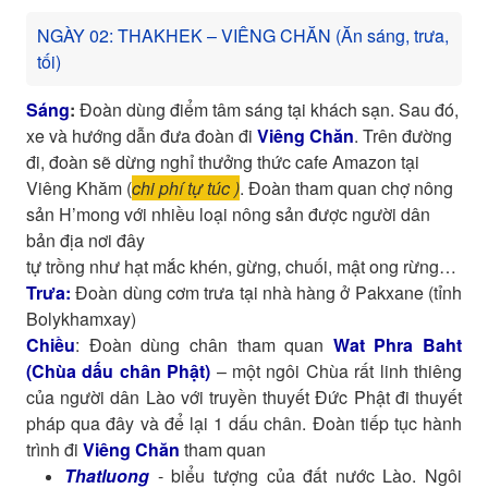
NGÀY 02: THAKHEK – VIÊNG CHĂN (Ăn sáng, trưa,
tối)
Sáng
:
Đoàn dùng điểm tâm sáng tại khách sạn. Sau đó,
xe
và hướng dẫn đưa đoàn đi
Viêng Chăn
. Trên đường
đi, đoàn sẽ dừng nghỉ thưởng thức cafe Amazon tại
Viêng Khăm (
chi phí tự túc )
. Đoàn tham quan chợ nông
sản H’mong với nhiều loại nông sản được người dân
bản địa nơi đây
tự trồng như hạt mắc khén, gừng, chuối, mật ong rừng…
Trưa:
Đoàn dùng cơm trưa tại nhà hàng ở Pakxane (tỉnh
Bolykhamxay)
Chiều
: Đoàn dùng chân tham quan
Wat Phra Baht
(Chùa dấu chân Phật)
– một ngôi Chùa rất linh thiêng
của người dân Lào với truyền thuyết Đức Phật đi thuyết
pháp qua đây và để lại 1 dấu chân. Đoàn tiếp tục hành
trình đi
Viêng Chăn
tham quan
Thatluong
- biểu tượng của đất nước Lào. Ngôi