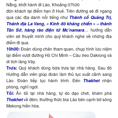
Nẵng, khởi hành đi Lào. Khoảng 07h30
đón khách tại điểm hẹn ở Huế. Trên đường sẽ đi ngang
qua các địa danh nổi tiếng như
Thành cổ Quảng Trị,
Thánh địa La Vang, « Kinh đô kháng chiến » – thành
Tân Sở, hàng rào điện tử Mc’namara
…
hướng dẫn
viên sẽ thuyết minh cho quý khách nghe về những địa
điểm đi qua.
10h00:
Đoàn dùng chân tham quan, chụp hình lưu niệm
tại điểm vượt đường Hồ Chí Minh – Cầu treo Dakrong và
di tích làng Vây.
Trưa:
Quý khách
dùng bữa trưa tại nhà hàng. Sau đó
Hướng dẫn viên giúp đoàn làm thủ tục xuất cảnh sang
Lào. Đoàn tiếp tục hành trình. Đến
Thakhet
nhận
phòng, nghỉ ngơi.
Tối:
Ăn tối tại nhà hàng, tự do dạo chơi, khám phá
Thakhet
về đêm, thưởng thức bia Lào bên cạnh bờ sông
Mekong hiền hòa.