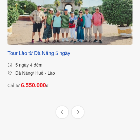
-
Tour Lào từ Đà Nẵng 5 ngày
TO
PR
5 ngày 4 đêm
Đà Nẵng/ Huế - Lào
6.550.000
Chỉ từ
đ
VI
Chỉ