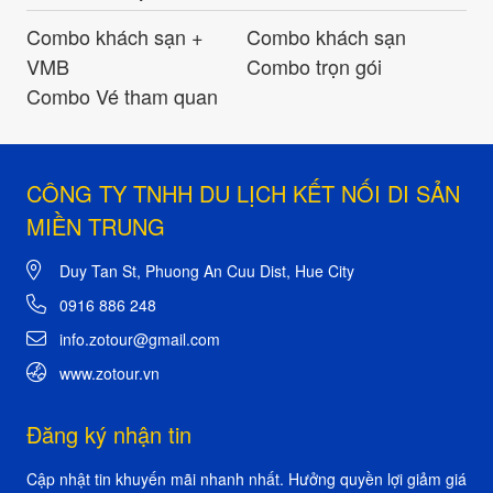
Combo khách sạn +
Combo khách sạn
VMB
Combo trọn gói
Combo Vé tham quan
CÔNG TY TNHH DU LỊCH KẾT NỐI DI SẢN
MIỀN TRUNG
Duy Tan St, Phuong An Cuu Dist, Hue City
0916 886 248
info.zotour@gmail.com
www.zotour.vn
Đăng ký nhận tin
Cập nhật tin khuyến mãi nhanh nhất. Hưởng quyền lợi giảm giá