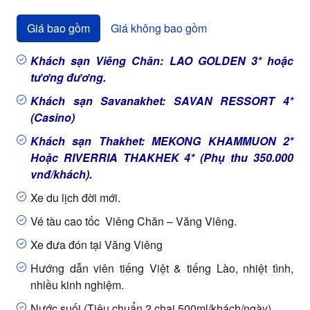
Giá bao gồm
Giá không bao gồm
Khách sạn Viêng Chăn: LAO GOLDEN 3* hoặc
tương đương.
Khách sạn Savanakhet: SAVAN RESSORT 4*
(Casino)
Khách sạn Thakhet: MEKONG KHAMMUON 2*
Hoặc RIVERRIA THAKHEK 4* (Phụ thu 350.000
vnđ/khách).
Xe du lịch đời mới.
Vé tàu cao tốc Viêng Chăn – Văng Viêng.
Xe đưa đón tại Văng Viêng
Hướng dẫn viên tiếng Việt & tiếng Lào, nhiệt tình,
nhiều kinh nghiệm.
Nước suối (Tiêu chuẩn 2 chai 500ml/khách/ngày).